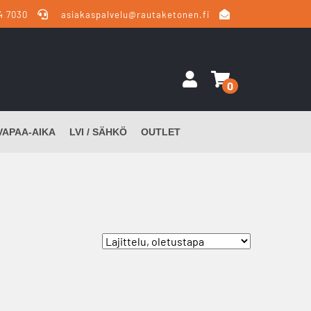
4 7030
asiakaspalvelu@rautaketonen.fi
0
VAPAA-AIKA
LVI / SÄHKÖ
OUTLET