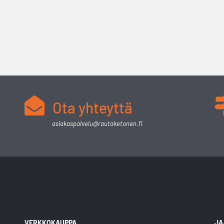
Ota yhteyttä
asiakaspalvelu@rautaketonen.fi
VERKKOKAUPPA
JA