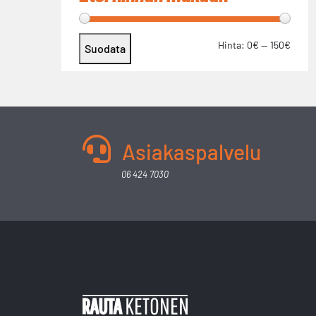
Hinta:
0€
—
150€
Suodata
Asiakaspalvelu
06 424 7030