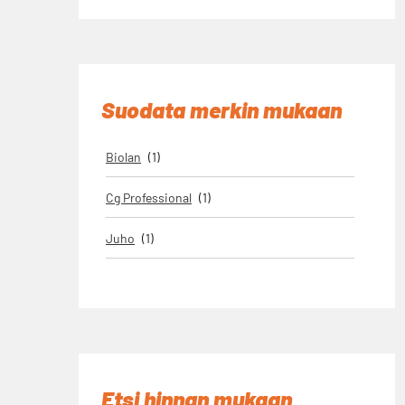
Suodata merkin mukaan
Biolan
(1)
Cg Professional
(1)
Juho
(1)
Makita
(6)
Masi
(2)
Pisla
(1)
Etsi hinnan mukaan