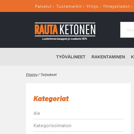
Palvelut
Tuotemerkit
Yritys
Yhteystiedot
TYÖVÄLINEET
RAKENTAMINEN
K
Etusivu
/ Tarjoukset
Kategoriat
Ale
Kategorisoimaton