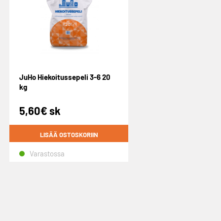
JuHo Hiekoitussepeli 3-6 20
kg
5,60
€
sk
LISÄÄ OSTOSKORIIN
Varastossa