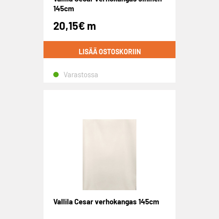
145cm
20,15
€
m
LISÄÄ OSTOSKORIIN
Varastossa
Vallila Cesar verhokangas 145cm