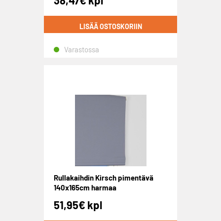
38,47
€
kpl
LISÄÄ OSTOSKORIIN
Varastossa
Rullakaihdin Kirsch pimentävä
140x165cm harmaa
51,95
€
kpl