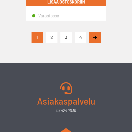
LISÄÄ OSTOSKORIIN
Varastossa
1
2
3
4
Asiakaspalvelu
06 424 7030