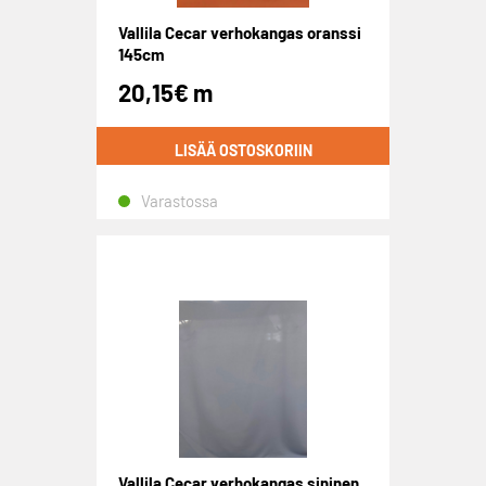
Vallila Cecar verhokangas oranssi
145cm
20,15
€
m
LISÄÄ OSTOSKORIIN
Varastossa
Vallila Cecar verhokangas sininen