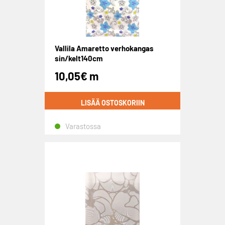
Vallila Amaretto verhokangas
sin/kelt140cm
10,05
€
m
LISÄÄ OSTOSKORIIN
Varastossa