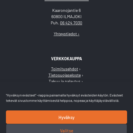
Kaaronojantie 6
60800 ILMAJOKI
Puh.
06 424 7030
Yhteystiedot ›
VERKKOKAUPPA
Toimitusehdot
Tietosuojaseloste
Takuu ja palautus
“Hyväksyn evästeet” -nappia painamalla hyväksyt evästeiden käytön. Evästeet
tekevät sivustomme käyttämisestä helppoa, nopeaa ja käyttäjäystävällistä.
JAA
Hyväksy
Valitse