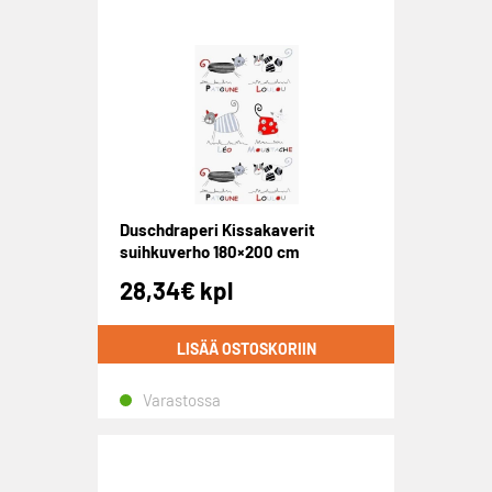
Duschdraperi Kissakaverit
suihkuverho 180×200 cm
28,34
€
kpl
LISÄÄ OSTOSKORIIN
Varastossa