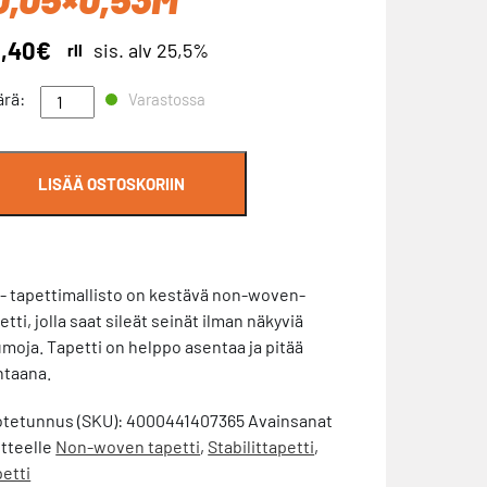
,40
€
sis. alv 25,5%
rll
bilittapetti
ärä:
Varastossa
sch
IX
7365
LISÄÄ OSTOSKORIIN
05x0,53m
ärä
- tapettimallisto on kestävä non-woven-
etti, jolla saat sileät seinät ilman näkyviä
moja. Tapetti on helppo asentaa ja pitää
htaana.
otetunnus (SKU):
4000441407365
Avainsanat
tteelle
Non-woven tapetti
,
Stabilittapetti
,
etti