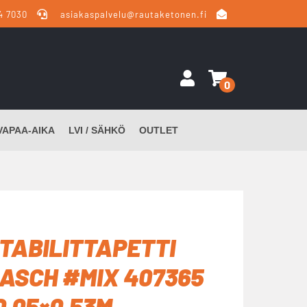
4 7030
asiakaspalvelu@rautaketonen.fi
0
VAPAA-AIKA
LVI / SÄHKÖ
OUTLET
TABILITTAPETTI
ASCH #MIX 407365
0,05×0,53M