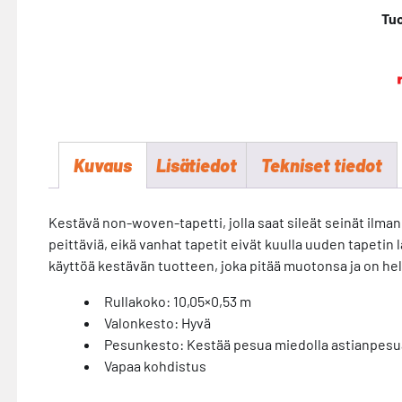
Tu
Kuvaus
Lisätiedot
Tekniset tiedot
Kestävä non-woven-tapetti, jolla saat sileät seinät ilman
peittäviä, eikä vanhat tapetit eivät kuulla uuden tapetin l
käyttöä kestävän tuotteen, joka pitää muotonsa ja on he
Rullakoko: 10,05×0,53 m
Valonkesto: Hyvä
Pesunkesto: Kestää pesua miedolla astianpesuai
Vapaa kohdistus