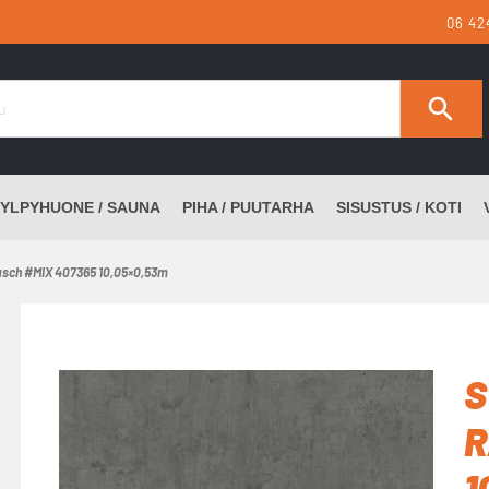
06 42
YLPYHUONE / SAUNA
PIHA / PUUTARHA
SISUSTUS / KOTI
Rasch #MIX 407365 10,05×0,53m
S
R
1