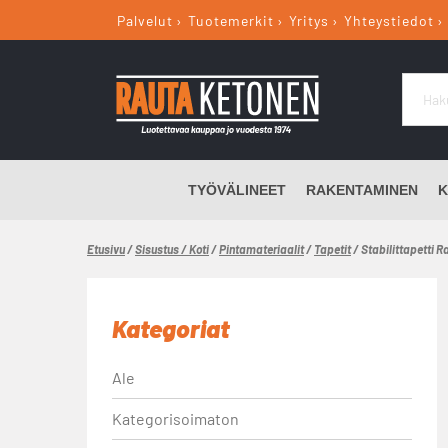
Palvelut
Tuotemerkit
Yritys
Yhteystiedot
TYÖVÄLINEET
RAKENTAMINEN
K
Etusivu
/
Sisustus / Koti
/
Pintamateriaalit
/
Tapetit
/ Stabilittapetti 
Kategoriat
Ale
Kategorisoimaton