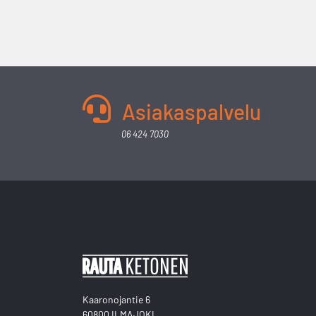
Asiakaspalvelu
06 424 7030
Kaaronojantie 6
60800 ILMAJOKI