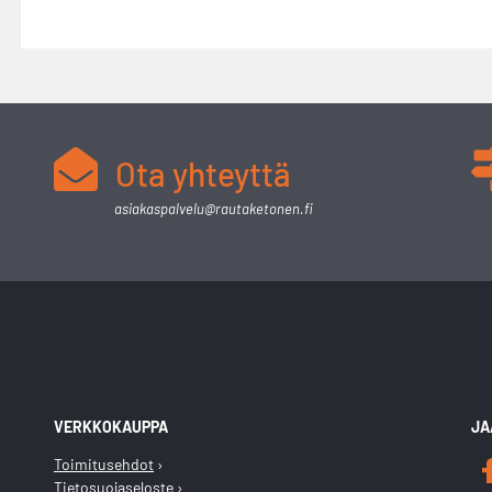
Ota yhteyttä
asiakaspalvelu@rautaketonen.fi
VERKKOKAUPPA
JA
Toimitusehdot
Tietosuojaseloste