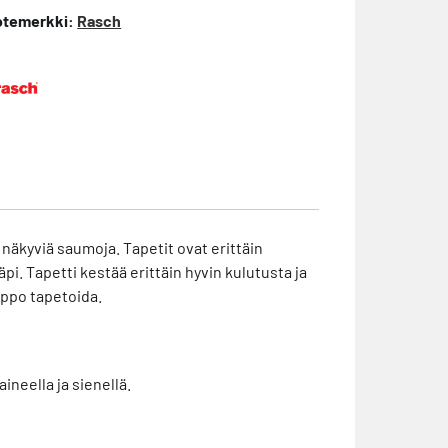
otemerkki:
Rasch
 näkyviä saumoja. Tapetit ovat erittäin
äpi. Tapetti kestää erittäin hyvin kulutusta ja
lppo tapetoida.
neella ja sienellä.