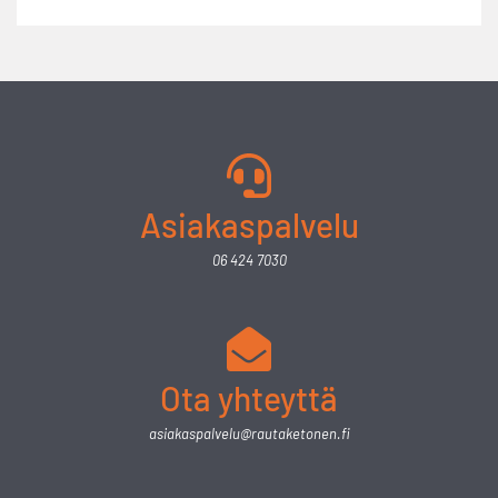
Asiakaspalvelu
06 424 7030
Ota yhteyttä
asiakaspalvelu@rautaketonen.fi