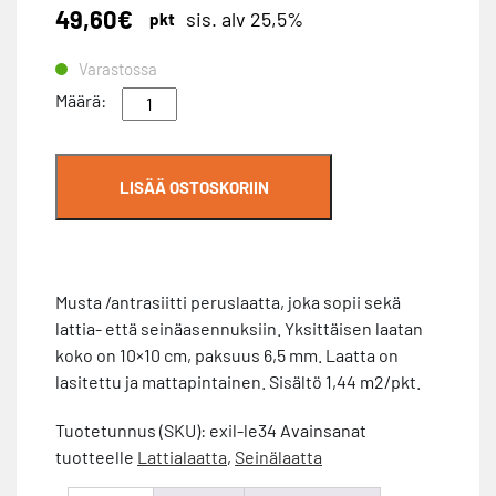
49,60
€
sis. alv 25,5%
pkt
Varastossa
Lattialaatta
Määrä:
exil
black
10x10
LISÄÄ OSTOSKORIIN
le34
määrä
Musta /antrasiitti peruslaatta, joka sopii sekä
lattia- että seinäasennuksiin. Yksittäisen laatan
koko on 10×10 cm, paksuus 6,5 mm. Laatta on
lasitettu ja mattapintainen. Sisältö 1,44 m2/pkt.
Tuotetunnus (SKU):
exil-le34
Avainsanat
tuotteelle
Lattialaatta
,
Seinälaatta