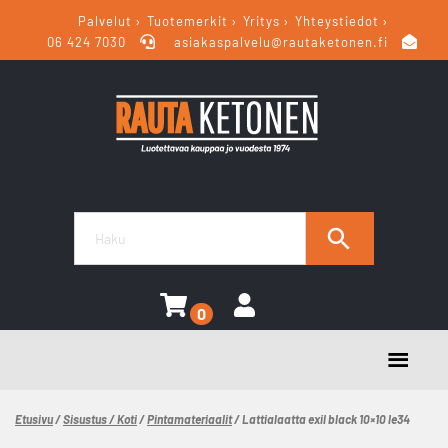
Palvelut
Tuotemerkit
Yritys
Yhteystiedot
06 424 7030
asiakaspalvelu@rautaketonen.fi
0
Etusivu
/
Sisustus / Koti
/
Pintamateriaalit
/ Lattialaatta exil black 10×10 le34