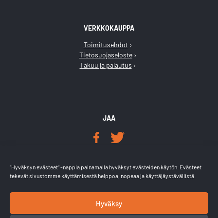
VERKKOKAUPPA
Toimitusehdot
Tietosuojaseloste
Takuu ja palautus
JAA
LÖYDÄT MEIDÄT
“Hyväksyn evästeet” -nappia painamalla hyväksyt evästeiden käytön. Evästeet
tekevät sivustomme käyttämisestä helppoa, nopeaa ja käyttäjäystävällistä.
Hyväksy