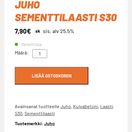
JUHO
SEMENTTILAASTI S30
7,90
€
sis. alv 25,5%
sk
Varastossa
JuHo
Määrä:
Sementtilaasti
S30
määrä
LISÄÄ OSTOSKORIIN
Avainsanat tuotteelle
Juho
,
Kuivabetoni
,
Laasti
,
S30
,
Sementtilaasti
Tuotemerkki:
Juho