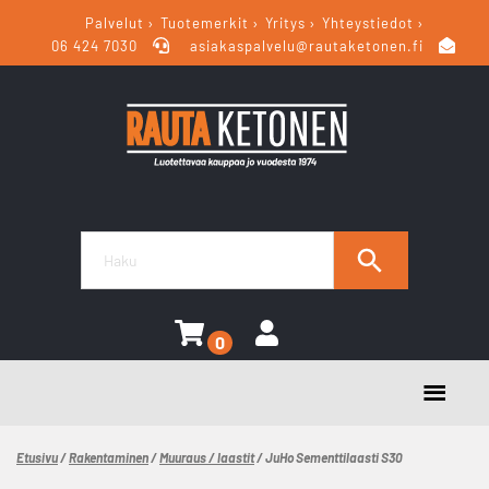
Palvelut
Tuotemerkit
Yritys
Yhteystiedot
06 424 7030
asiakaspalvelu@rautaketonen.fi
0
Etusivu
/
Rakentaminen
/
Muuraus / laastit
/ JuHo Sementtilaasti S30