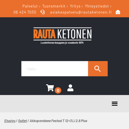
Palvelut
Tuotemerkit
Yritys
Yhteystiedot
06 424 7030
asiakaspalvelu@rautaketonen.fi
0
Etusivu
/
Outlet
/ Akkuporakone Festool T 12+3 Li 2,6 Plus