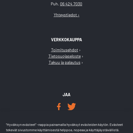
Puh.
06 424 7030
Yhteystiedot ›
VERKKOKAUPPA
Toimitusehdot
Tietosuojaseloste
Takuu ja palautus
JAA
LÖYDÄT MEIDÄT
“Hyväksyn evästeet” -nappia painamalla hyväksyt evästeiden käytön. Evästeet
tekevät sivustomme käyttämisestä helppoa, nopeaa ja käyttäjäystävällistä.