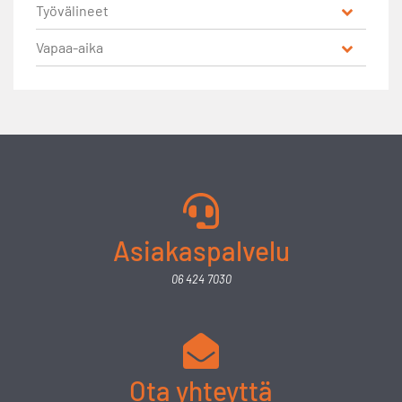
Työvälineet
Vapaa-aika
Asiakaspalvelu
06 424 7030
Ota yhteyttä