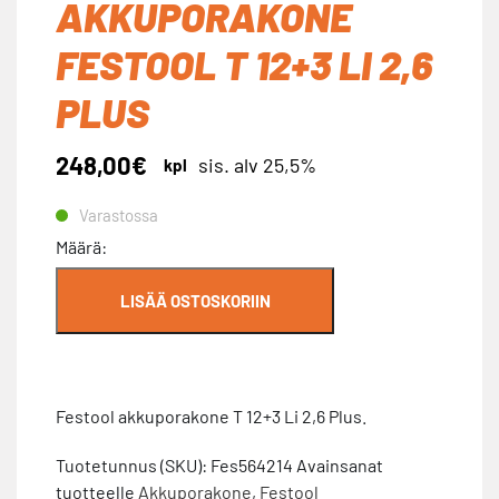
AKKUPORAKONE
FESTOOL T 12+3 LI 2,6
PLUS
248,00
€
sis. alv 25,5%
kpl
Varastossa
Akkuporakone
Määrä:
Festool
T
LISÄÄ OSTOSKORIIN
12+3
Li
2,6
Plus
Festool akkuporakone T 12+3 Li 2,6 Plus.
määrä
Tuotetunnus (SKU):
Fes564214
Avainsanat
tuotteelle
Akkuporakone
,
Festool