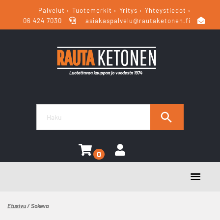
Palvelut
Tuotemerkit
Yritys
Yhteystiedot
06 424 7030
asiakaspalvelu@rautaketonen.fi
0
Etusivu
/ Sokeva