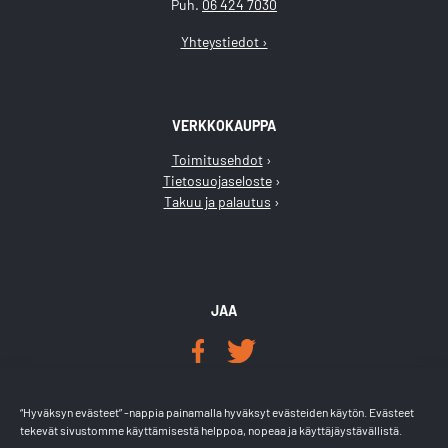
Puh.
06 424 7030
Yhteystiedot ›
VERKKOKAUPPA
Toimitusehdot
Tietosuojaseloste
Takuu ja palautus
JAA
LÖYDÄT MEIDÄT
“Hyväksyn evästeet” -nappia painamalla hyväksyt evästeiden käytön. Evästeet
tekevät sivustomme käyttämisestä helppoa, nopeaa ja käyttäjäystävällistä.