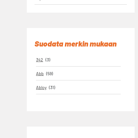
Suodata merkin mukaan
342
(3)
Abb
(59)
Abloy
(31)
Airam
(2)
Alpina
(6)
Ampro
(218)