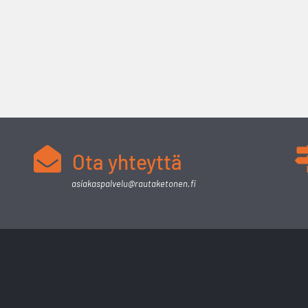
Ota yhteyttä
asiakaspalvelu@rautaketonen.fi