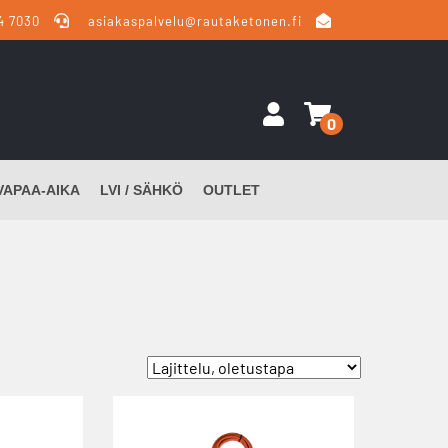
4 7030
asiakaspalvelu@rautaketonen.fi
0
VAPAA-AIKA
LVI / SÄHKÖ
OUTLET