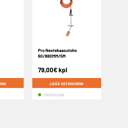
Pro Nestekaasutoho
60/880MM/5M
79,00
€
kpl
RIIN
LISÄÄ OSTOSKORIIN
Varastossa