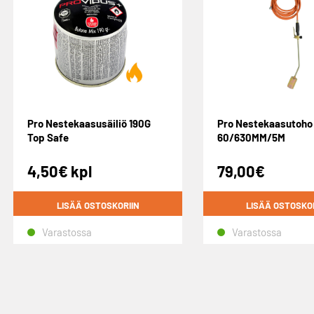
Pro Nestekaasusäiliö 190G
Pro Nestekaasutoho
Top Safe
60/630MM/5M
4,50
€
kpl
79,00
€
LISÄÄ OSTOSKORIIN
LISÄÄ OSTOSKO
Varastossa
Varastossa