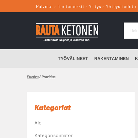
Palvelut
Tuotemerkit
Yritys
Yhteystiedot
TYÖVÄLINEET
RAKENTAMINEN
K
Etusivu
/ Providus
Kategoriat
Ale
Kategorisoimaton