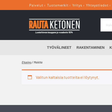
Palvelut
Tuotemerkit
Yritys
Yhteystiedot
TYÖVÄLINEET
RAKENTAMINEN
K
Etusivu
/ Makita
Valitun kaltaisia tuotteita ei löytynyt.