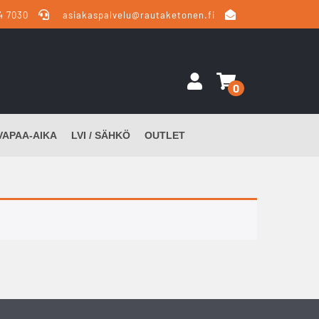
4 7030
asiakaspalvelu@rautaketonen.fi
0
VAPAA-AIKA
LVI / SÄHKÖ
OUTLET