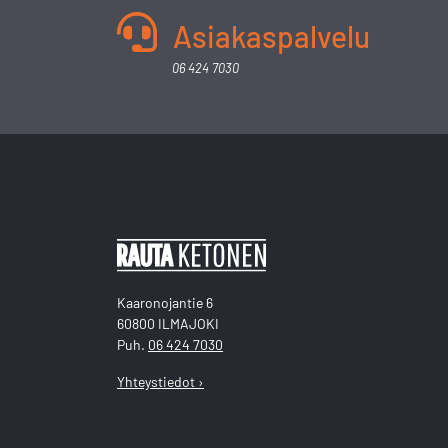
Asiakaspalvelu
06 424 7030
Kaaronojantie 6
60800 ILMAJOKI
Puh.
06 424 7030
Yhteystiedot ›