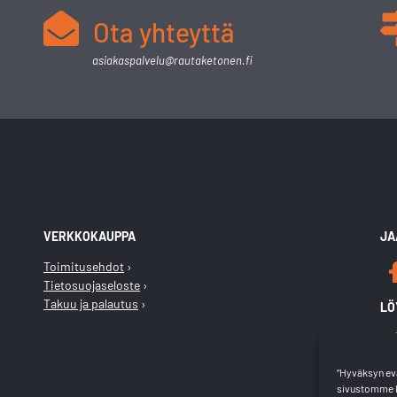
Ota yhteyttä
asiakaspalvelu@rautaketonen.fi
VERKKOKAUPPA
JA
Toimitusehdot
Tietosuojaseloste
Takuu ja palautus
LÖ
“Hyväksyn evä
sivustomme k