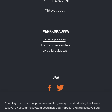
Puh.
06 424 7030
Yhteystiedot ›
VERKKOKAUPPA
Toimitusehdot
Tietosuojaseloste
Takuu ja palautus
JAA
LÖYDÄT MEIDÄT
“Hyväksyn evästeet” -nappia painamalla hyväksyt evästeiden käytön. Evästeet
tekevät sivustomme käyttämisestä helppoa, nopeaa ja käyttäjäystävällistä.