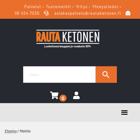
Palvelut
Tuotemerkit
Yritys
Yhteystiedot
06 424 7030
asiakaspalvelu@rautaketonen.fi
0
Etusivu
/ Makita