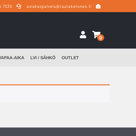
4 7030
asiakaspalvelu@rautaketonen.fi
0
VAPAA-AIKA
LVI / SÄHKÖ
OUTLET