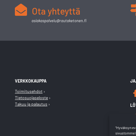
Ota yhteyttä
asiakaspalvelu@rautaketonen.fi
VERKKOKAUPPA
JA
Toimitusehdot
Tietosuojaseloste
Takuu ja palautus
LÖ
“Hyväksyn evä
sivustomme k