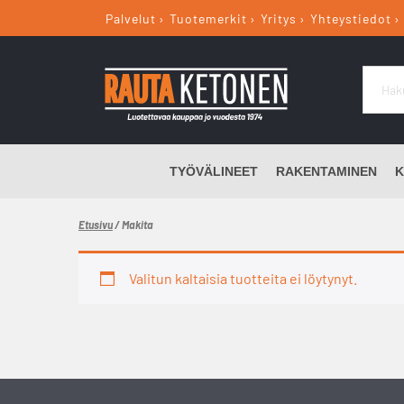
Palvelut
Tuotemerkit
Yritys
Yhteystiedot
TYÖVÄLINEET
RAKENTAMINEN
K
Etusivu
/ Makita
Valitun kaltaisia tuotteita ei löytynyt.