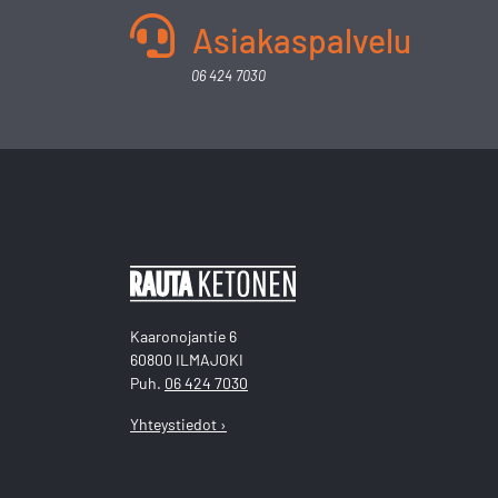
Asiakaspalvelu
06 424 7030
Kaaronojantie 6
60800 ILMAJOKI
Puh.
06 424 7030
Yhteystiedot ›