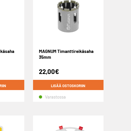
ikäsaha
MAGNUM Timanttireikäsaha
35mm
22,00
€
RIIN
LISÄÄ OSTOSKORIIN
Varastossa