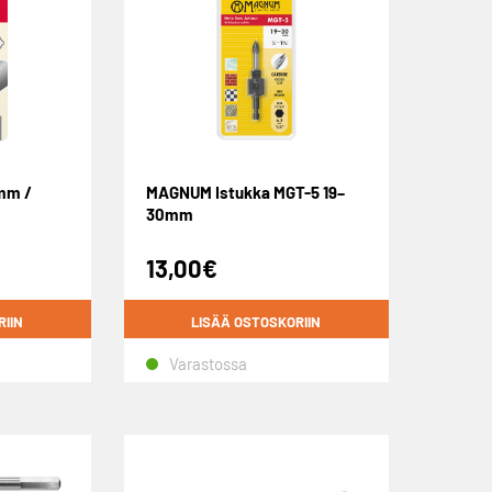
mm /
MAGNUM Istukka MGT-5 19–
30mm
13,00
€
RIIN
LISÄÄ OSTOSKORIIN
Varastossa