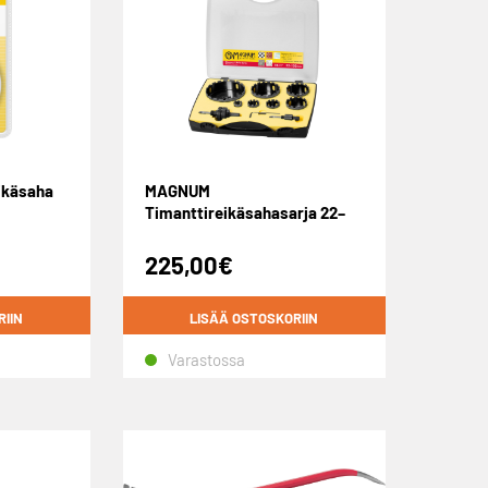
ikäsaha
MAGNUM
Timanttireikäsahasarja 22–
105mm
225,00
€
RIIN
LISÄÄ OSTOSKORIIN
Varastossa