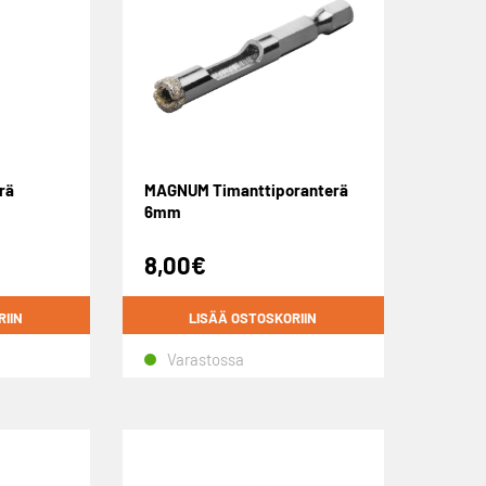
rä
MAGNUM Timanttiporanterä
6mm
8,00
€
RIIN
LISÄÄ OSTOSKORIIN
Varastossa