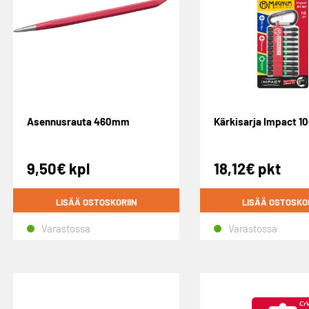
Asennusrauta 460mm
Kärkisarja Impact 1
9,50
€
kpl
18,12
€
pkt
LISÄÄ OSTOSKORIIN
LISÄÄ OSTOSKO
Varastossa
Varastossa