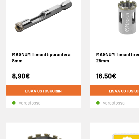
MAGNUM Timanttiporanterä
MAGNUM Timanttire
8mm
25mm
8,90
€
16,50
€
LISÄÄ OSTOSKORIIN
LISÄÄ OSTOSKO
Varastossa
Varastossa