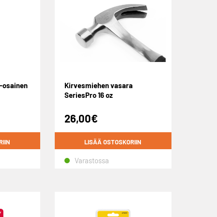
0-osainen
Kirvesmiehen vasara
SeriesPro 16 oz
26,00
€
RIIN
LISÄÄ OSTOSKORIIN
Varastossa