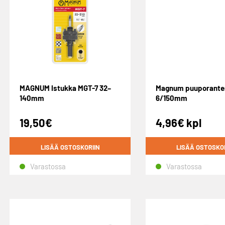
MAGNUM Istukka MGT-7 32–
Magnum puuporante
140mm
6/150mm
19,50
€
4,96
€
kpl
LISÄÄ OSTOSKORIIN
LISÄÄ OSTOSKO
Varastossa
Varastossa