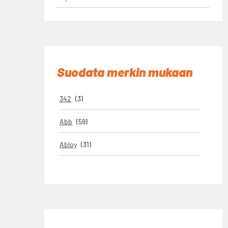
Suodata merkin mukaan
342
(3)
Abb
(59)
Abloy
(31)
Airam
(2)
Alpina
(6)
Ampro
(218)