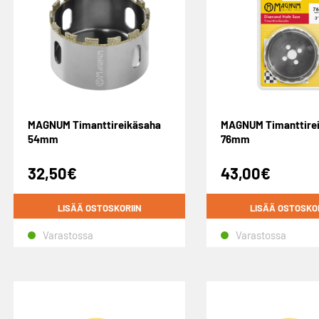
MAGNUM Timanttireikäsaha
MAGNUM Timanttire
54mm
76mm
32,50
€
43,00
€
LISÄÄ OSTOSKORIIN
LISÄÄ OSTOSKO
Varastossa
Varastossa