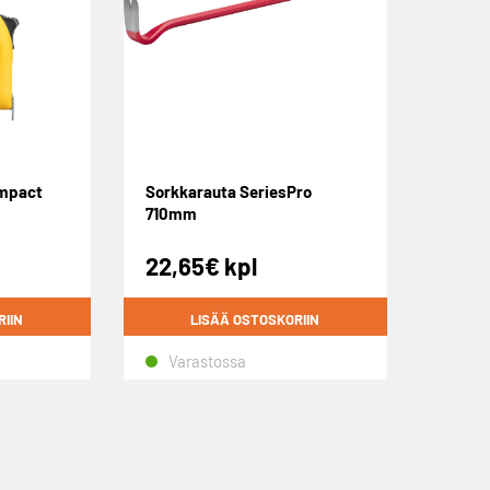
ompact
Sorkkarauta SeriesPro
710mm
22,65
€
kpl
RIIN
LISÄÄ OSTOSKORIIN
Varastossa