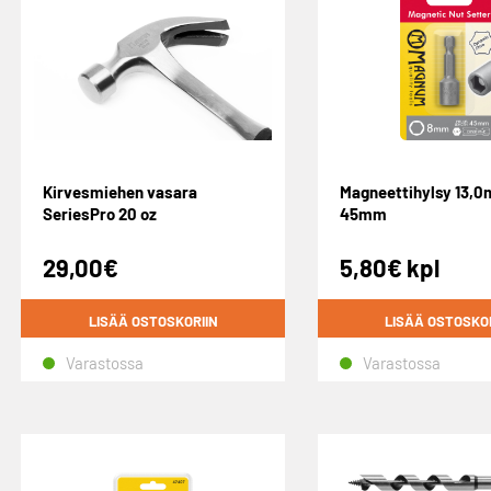
Kirvesmiehen vasara
Magneettihylsy 13,0
SeriesPro 20 oz
45mm
29,00
€
5,80
€
kpl
LISÄÄ OSTOSKORIIN
LISÄÄ OSTOSKO
Varastossa
Varastossa