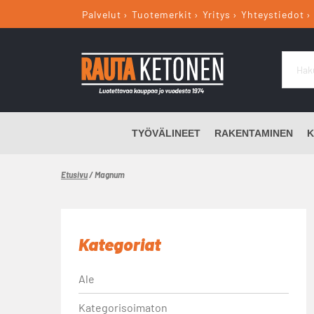
Palvelut
Tuotemerkit
Yritys
Yhteystiedot
TYÖVÄLINEET
RAKENTAMINEN
K
Etusivu
/ Magnum
Kategoriat
Ale
Kategorisoimaton