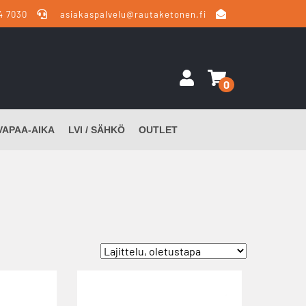
4 7030
asiakaspalvelu@rautaketonen.fi
0
VAPAA-AIKA
LVI / SÄHKÖ
OUTLET