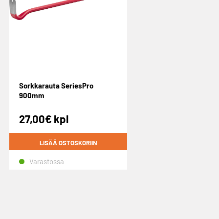
Sorkkarauta SeriesPro
900mm
27,00
€
kpl
LISÄÄ OSTOSKORIIN
Varastossa