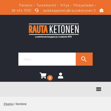
Palvelut
Tuotemerkit
Yritys
Yhteystiedot
06 424 7030
asiakaspalvelu@rautaketonen.fi
0
Etusivu
/ Gardena