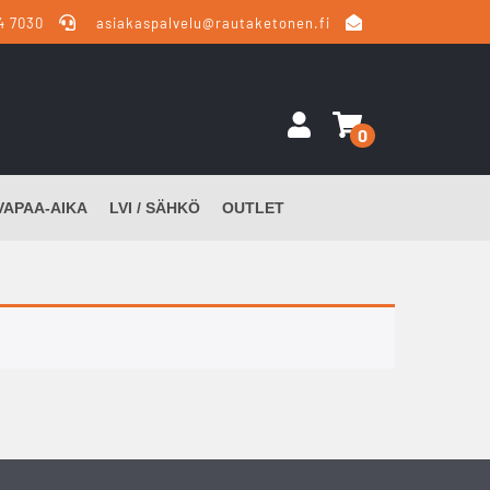
4 7030
asiakaspalvelu@rautaketonen.fi
0
VAPAA-AIKA
LVI / SÄHKÖ
OUTLET