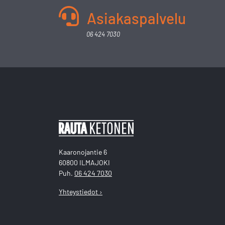
Asiakaspalvelu
06 424 7030
Kaaronojantie 6
60800 ILMAJOKI
Puh.
06 424 7030
Yhteystiedot ›