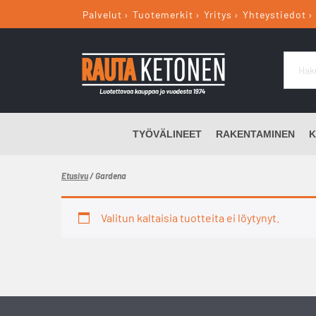
Palvelut
Tuotemerkit
Yritys
Yhteystiedot
TYÖVÄLINEET
RAKENTAMINEN
K
Etusivu
/ Gardena
Valitun kaltaisia tuotteita ei löytynyt.