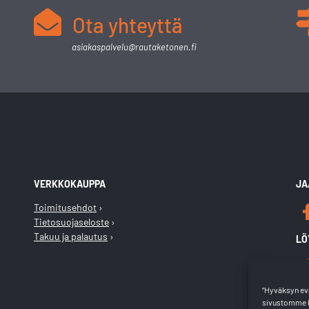
Ota yhteyttä
asiakaspalvelu@rautaketonen.fi
VERKKOKAUPPA
JA
Toimitusehdot
Tietosuojaseloste
Takuu ja palautus
LÖ
“Hyväksyn evä
sivustomme k