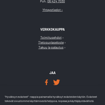
Puh.
06 424 7030
Yhteystiedot ›
VERKKOKAUPPA
Toimitusehdot
Tietosuojaseloste
Takuu ja palautus
JAA
LÖYDÄT MEIDÄT
“Hyväksyn evästeet” -nappia painamalla hyväksyt evästeiden käytön. Evästeet
tekevät sivustomme käyttämisestä helppoa, nopeaa ja käyttäjäystävällistä.