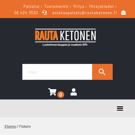
Palvelut
Tuotemerkit
Yritys
Yhteystiedot
06 424 7030
asiakaspalvelu@rautaketonen.fi
0
Etusivu
/ Fiskars